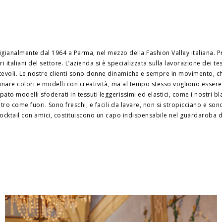
ianalmente dal 1964 a Parma, nel mezzo della Fashion Valley italiana. P
i italiani del settore. L’azienda si è specializzata sulla lavorazione dei tes
rtevoli. Le nostre clienti sono donne dinamiche e sempre in movimento, ch
inare colori e modelli con creatività, ma al tempo stesso vogliono essere
to modelli sfoderati in tessuti leggerissimi ed elastici, come i nostri bla
o come fuori. Sono freschi, e facili da lavare, non si stropicciano e sono f
 cocktail con amici, costituiscono un capo indispensabile nel guardaroba 